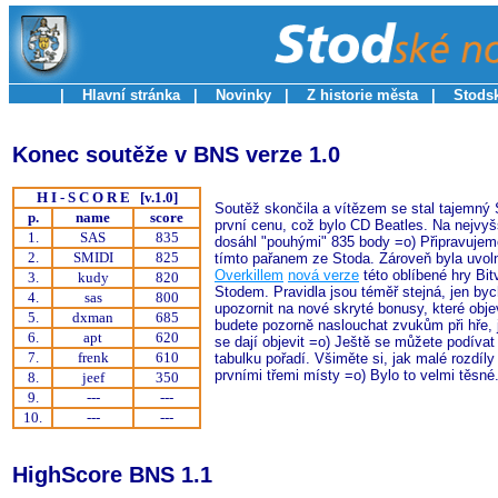
|
|
|
|
Hlavní stránka
Novinky
Z historie města
Stodsk
Konec soutěže v BNS verze 1.0
H I - S C O R E [v.1.0]
Soutěž skončila a vítězem se stal tajemný
p.
name
score
první cenu, což bylo CD Beatles. Na nejvyš
1.
SAS
835
dosáhl "pouhými" 835 body =o) Připravujem
2.
SMIDI
825
tímto pařanem ze Stoda. Zároveň byla uvol
Overkillem
nová verze
této oblíbené hry Bit
3.
kudy
820
Stodem. Pravidla jsou téměř stejná, jen byc
4.
sas
800
upozornit na nové skryté bonusy, které obje
5.
dxman
685
budete pozorně naslouchat zvukům při hře, j
6.
apt
620
se dají objevit =o) Ještě se můžete podíva
7.
frenk
610
tabulku pořadí. Všiměte si, jak malé rozdíly
prvními třemi místy =o) Bylo to velmi těsné
8.
jeef
350
9.
---
---
10.
---
---
HighScore BNS 1.1