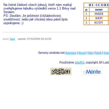
Na četné žádosti všech (obou), kteří nám mailují
H I - S C O R E
zveřejňujeme tabulku výsledků verze 1.1 Bitvy nad
p.
name
Stodem.
1.
SMIDI
PS: Doufám, že ješitnost (ctižádostivost,
2.
KRPI
soutěživost, nebo jak chcete) obou pánů byla
3.
KUDY
uspokojena :-)
autor:
3am
update: 07/12/2004 22:12:24
Servery zestoda.net
doprava
|
forum
|
foto
|
frenk
|
hon
Používáme
phpRS
, copyright Jiří Lu